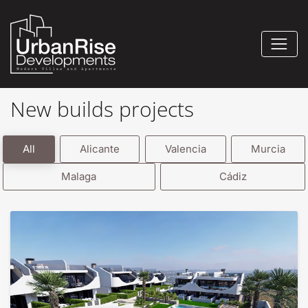
New builds projects
All
Alicante
Valencia
Murcia
Malaga
Cádiz